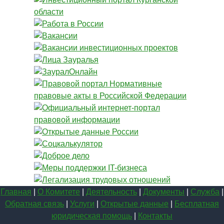
Главная
|
О Комитете
|
Деятельность
|
Документы
|
Служба
|
Обратная связь
|
Услуги
|
Открытые данные
|
Бесплатная
юридическая помощь
|
Контакты